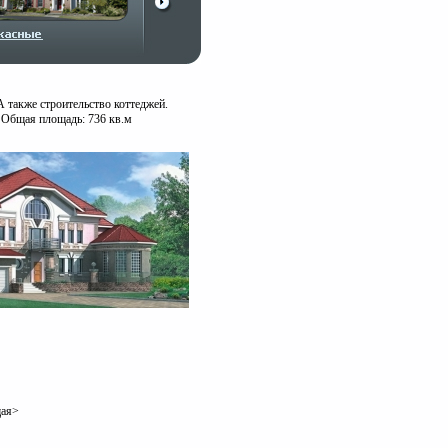
 также строительство коттеджей.
 Общая площадь: 736 кв.м
щая>