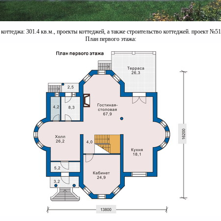
оттеджа: 301.4 кв.м., проекты коттеджей, а также строительство коттеджей. проект №51
План первого этажа: