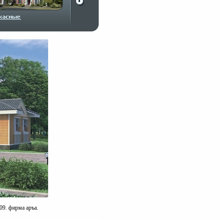
09. фирма аръа.