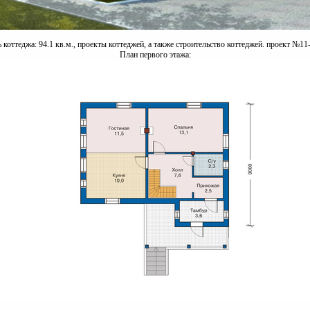
коттеджа: 94.1 кв.м., проекты коттеджей, а также строительство коттеджей. проект №11-
План первого этажа: