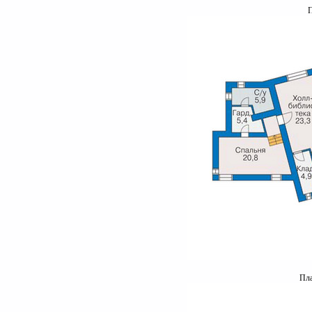
П
Пла